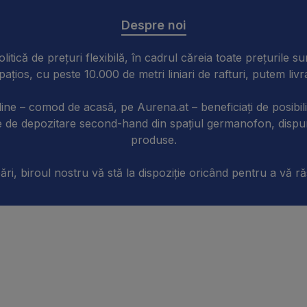
Despre noi
litică de prețuri flexibilă, în cadrul căreia toate prețurile su
pațios, cu peste 10.000 de metri liniari de rafturi, putem liv
online – comod de acasă, pe Aurena.at – beneficiați de posibili
ente de depozitare second-hand din spațiul germanofon, disp
produse.
ări, biroul nostru vă stă la dispoziție oricând pentru a vă ră