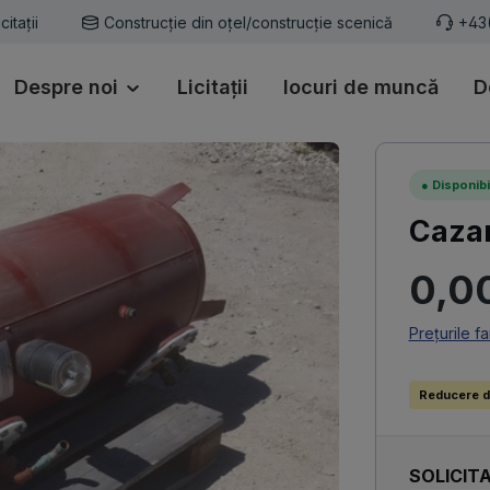
icitații
Construcție din oțel/construcție scenică
+43
Despre noi
Licitații
locuri de muncă
D
●
Disponibi
Cazan
Preț obișn
0,0
Prețurile f
Reducere d
SOLICITA