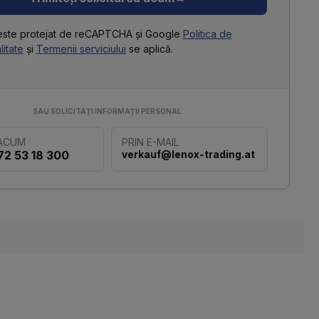
 este protejat de reCAPTCHA și Google
Politica de
litate
și
Termenii serviciului
se aplică.
SAU SOLICITAȚI INFORMAȚII PERSONAL
 ACUM
PRIN E-MAIL
72 53 18 300
verkauf@lenox-trading.at