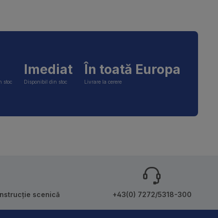
Imediat
În toată Europa
n stoc
Disponibil din stoc
Livrare la cerere
onstrucție scenică
+43(0) 7272/5318-300