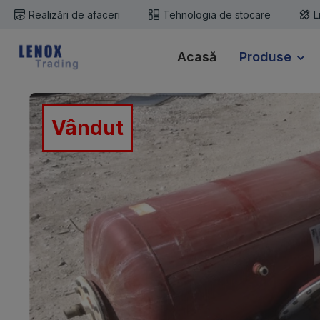
Realizări de afaceri
Tehnologia de stocare
L
i la conținutul principal
Sari la căutare
Sari la navigarea principală
Acasă
Produse
Sari peste galeria de imagini
Vândut