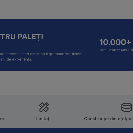
NTRU PALEȚI
10.000+
Metri liniari de rafturi î
itare second-hand din spațiul germanofon, livrăm
i ani de experiență.
re
Licitații
Construcție din oțel/c