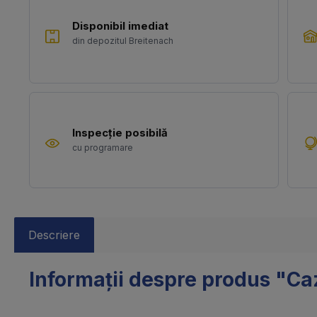
Disponibil imediat
din depozitul Breitenach
Inspecție posibilă
cu programare
Descriere
Informații despre produs "Caza