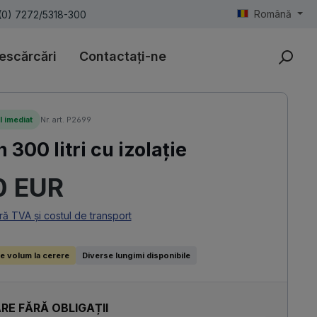
Română
(0) 7272/5318-300
escărcări
Contactați-ne
l imediat
Nr. art. P2699
 300 litri cu izolație
uit:
0 EUR
ară TVA și costul de transport
e volum la cerere
Diverse lungimi disponibile
RE FĂRĂ OBLIGAȚII