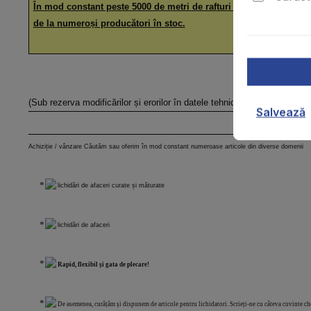
În mod constant peste 5000 de metri de rafturi pentru paleți
de la numeroși producători în stoc.
(Sub rezerva modificărilor și erorilor în datele tehnice, informații și pr
Salvează
Achiziție / vânzare Căutăm sau oferim în mod constant numeroase articole din diverse domenii
lichidări de afaceri curate și măturate
lichidări de afaceri
Rapid, flexibil și gata de plecare!
De asemenea, curățăm și dispunem de articole pentru lichidatori. Scrieți-ne cu câteva cuvinte c