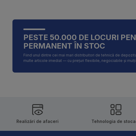
PESTE 50.000 DE LOCURI PE
PERMANENT ÎN STOC
Fiind unul dintre cei mai mari distribuitori de tehnică de depoz
multe articole imediat — cu prețuri flexibile, negociabile și mulț
Realizări de afaceri
Tehnologia de stoca