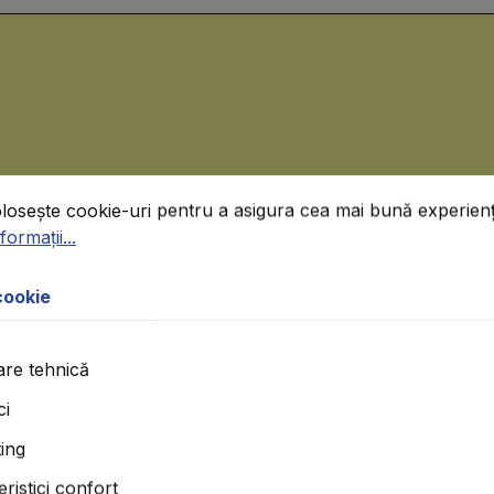
okie
osește cookie-uri pentru a asigura cea mai bună experiență 
olosește cookie-uri pentru a asigura cea mai bună experienț
ormații...
cookie
re tehnică
ci
ing
ristici confort