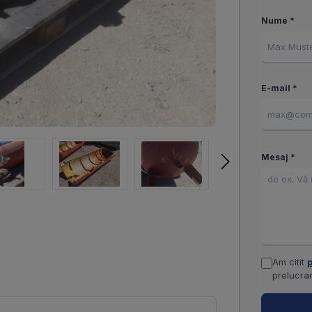
Nume *
E-mail *
Mesaj *
Am citit
p
prelucrar