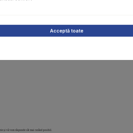
Acceptă toate
ețuri, precum și a vânzării prealabile! A se vedea TCG, toate prețurile fără TVA 
heie și vă vom răspunde cât mai curând posibil.