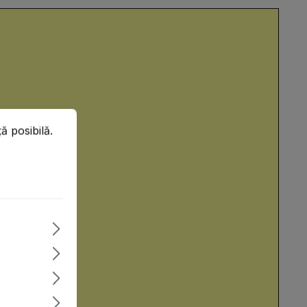
posibilă.
Mai multe informații...
ă posibilă.