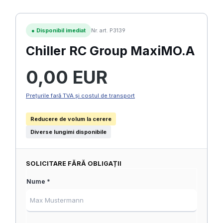
●
Disponibil imediat
Nr. art. P3139
Chiller RC Group MaxiMO.A
Preț obișnuit:
0,00 EUR
Prețurile fară TVA și costul de transport
Reducere de volum la cerere
Diverse lungimi disponibile
SOLICITARE FĂRĂ OBLIGAȚII
Nume *