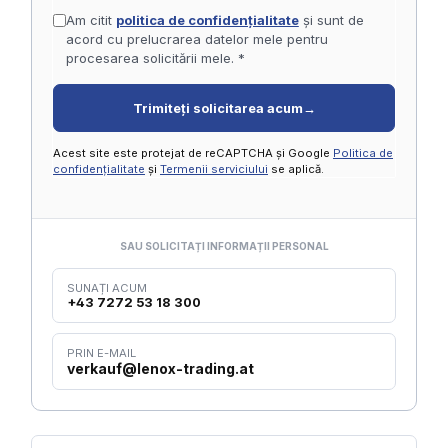
Am citit
politica de confidențialitate
și sunt de
acord cu prelucrarea datelor mele pentru
procesarea solicitării mele. *
Trimiteți solicitarea acum
→
Acest site este protejat de reCAPTCHA și Google
Politica de
confidențialitate
și
Termenii serviciului
se aplică.
SAU SOLICITAȚI INFORMAȚII PERSONAL
SUNAȚI ACUM
+43 7272 53 18 300
PRIN E-MAIL
verkauf@lenox-trading.at