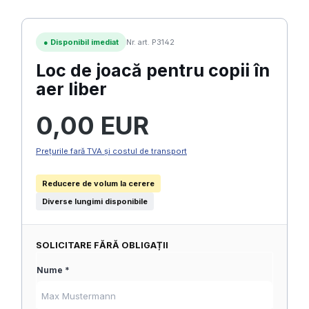
●
Disponibil imediat
Nr. art. P3142
Loc de joacă pentru copii în
aer liber
Preț obișnuit:
0,00 EUR
Prețurile fară TVA și costul de transport
Reducere de volum la cerere
Diverse lungimi disponibile
SOLICITARE FĂRĂ OBLIGAȚII
Nume *