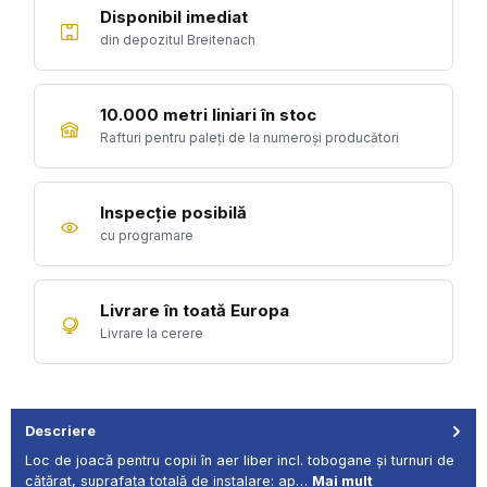
Disponibil imediat
din depozitul Breitenach
10.000 metri liniari în stoc
Rafturi pentru paleți de la numeroși producători
Inspecție posibilă
cu programare
Livrare în toată Europa
Livrare la cerere
Descriere
Loc de joacă pentru copii în aer liber incl. tobogane și turnuri de
cățărat, suprafața totală de instalare: ap…
Mai mult