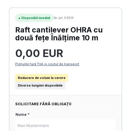
●
Disponibil imediat
Nr. art. P3519
Raft cantilever OHRA cu
două fețe Înălțime 10 m
Preț obișnuit:
0,00 EUR
Prețurile fară TVA și costul de transport
Reducere de volum la cerere
Diverse lungimi disponibile
SOLICITARE FĂRĂ OBLIGAȚII
Nume *