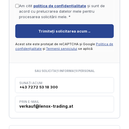
Am citit
politica de confidențialitate
și sunt de
acord cu prelucrarea datelor mele pentru
procesarea solicitării mele. *
Trimiteți solicitarea acum
→
Acest site este protejat de reCAPTCHA și Google
Politica de
confidențialitate
și
Termenii serviciului
se aplică.
SAU SOLICITAȚI INFORMAȚII PERSONAL
SUNAȚI ACUM
+43 7272 53 18 300
PRIN E-MAIL
verkauf@lenox-trading.at