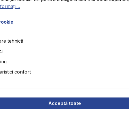
ormații...
cookie
re tehnică
cm, înălțime 6,2 m
ci
ing
ristici confort
Acceptă toate
 la cerere.