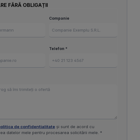
RE FĂRĂ OBLIGAȚII
Companie
Telefon *
olitica de confidențialitate
și sunt de acord cu
ea datelor mele pentru procesarea solicitării mele. *