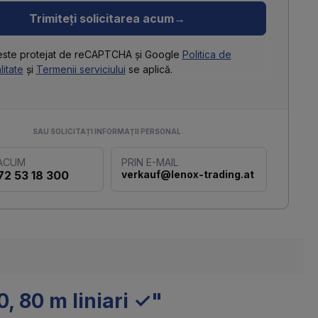
Trimiteți solicitarea acum
→
 este protejat de reCAPTCHA și Google
Politica de
litate
și
Termenii serviciului
se aplică.
SAU SOLICITAȚI INFORMAȚII PERSONAL
 ACUM
PRIN E-MAIL
72 53 18 300
verkauf@lenox-trading.at
, 80 m liniari ✓"