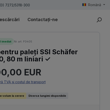
Română
(0) 7272/5318-300
escărcări
Contactați-ne
l imediat
Nr. art. P3405
pentru paleți SSI Schäfer
, 80 m liniari ✓
uit:
00,00 EUR
ară TVA și costul de transport
e volum la cerere
Diverse lungimi disponibile