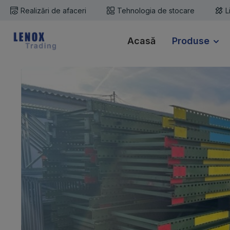
Realizări de afaceri
Tehnologia de stocare
L
i la conținutul principal
Sari la căutare
Sari la navigarea principală
Acasă
Produse
Sari peste galeria de imagini