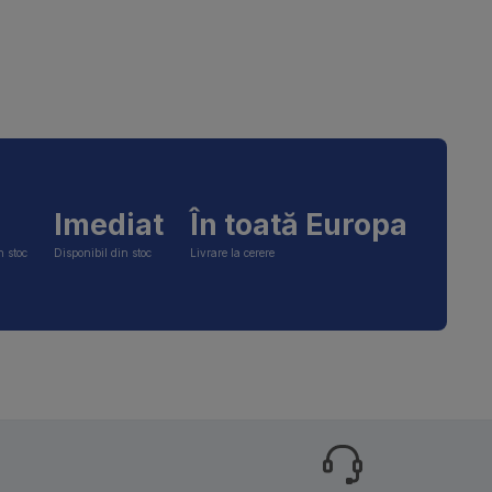
Imediat
În toată Europa
n stoc
Disponibil din stoc
Livrare la cerere