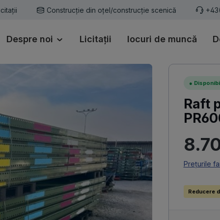
icitații
Construcție din oțel/construcție scenică
+43
Despre noi
Licitații
locuri de muncă
D
●
Disponibi
Raft 
PR600
Preț obișn
8.7
Prețurile f
Reducere d