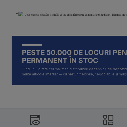
De asemenea, efectuăm lichidări și/sau eliminări pentru administratori judiciari. Trimiteți-ne 
PESTE 50.000 DE LOCURI PE
PERMANENT ÎN STOC
Fiind unul dintre cei mai mari distribuitori de tehnică de depoz
multe articole imediat — cu prețuri flexibile, negociabile și mulț