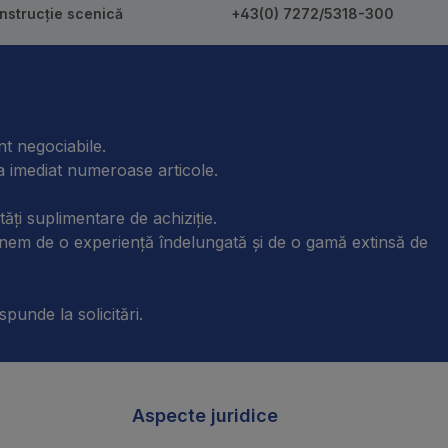
onstrucție scenică
+43(0) 7272/5318-300
nt negociabile.
ra imediat numeroase articole.
tăți suplimentare de achiziție.
unem de o experiență îndelungată și de o gamă extinsă de
spunde la solicitări.
Aspecte juridice