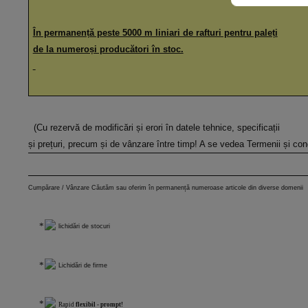
În permanență peste 5000 m liniari de rafturi pentru paleți
de la numeroși producători în stoc.
(Cu rezervă de modificări și erori în datele tehnice, specificații
și prețuri, precum și de vânzare între timp! A se vedea Termenii și cond
Cumpărare / Vânzare Căutăm sau oferim în permanență numeroase articole din diverse domenii
lichidări de stocuri
Lichidări de firme
Rapid
flexibil - prompt!