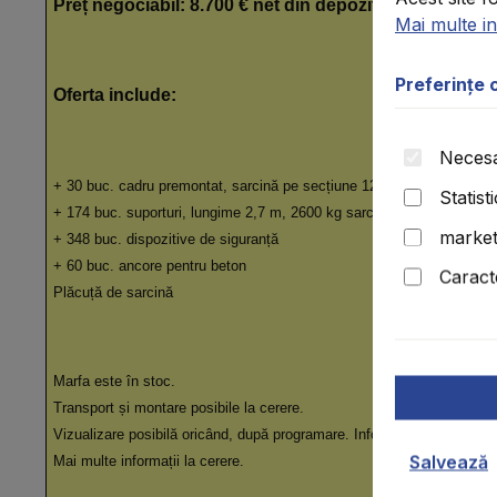
Preț negociabil: 8.700 € net din depozit
Mai multe inf
Preferințe 
Oferta include:
Necesa
+ 30 buc. cadru premontat, sarcină pe secțiune 12 t, adâncime 105 
Statisti
+ 174 buc. suporturi, lungime 2,7 m, 2600 kg sarcină/compartiment
market
+ 348 buc. dispozitive de siguranță
+ 60 buc. ancore pentru beton
Caracte
Plăcuță de sarcină
Marfa este în stoc.
Transport și montare posibile la cerere.
Vizualizare posibilă oricând, după programare. Informații suplimentare
Salvează
Mai multe informații la cerere.