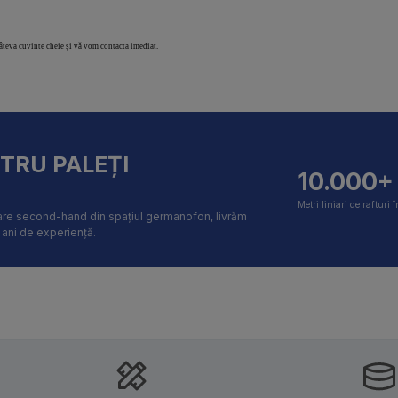
câteva cuvinte cheie și vă vom contacta imediat.
NTRU PALEȚI
10.000+
Metri liniari de rafturi î
itare second-hand din spațiul germanofon, livrăm
i ani de experiență.