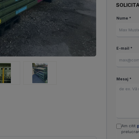
SOLICITA
Nume *
E-mail *
Mesaj *
Am citit
p
prelucrar