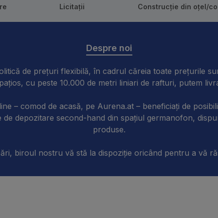
re
Licitații
Construcție din oțel/c
Despre noi
litică de prețuri flexibilă, în cadrul căreia toate prețurile su
pațios, cu peste 10.000 de metri liniari de rafturi, putem liv
online – comod de acasă, pe Aurena.at – beneficiați de posibili
ente de depozitare second-hand din spațiul germanofon, disp
produse.
ări, biroul nostru vă stă la dispoziție oricând pentru a vă ră