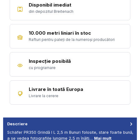
Disponibil imediat
din depozitul Breitenach
10.000 metri liniari în stoc
Rafturi pentru paleți de la numeroși producători
Inspecție posibilă
cu programare
Livrare în toată Europa
Livrare la cerere
Descriere
Schäfer PR350 Grindă I L 2,5 m Bunuri folosite, stare foarte bună,
a se vedea fotografiile lungime 2,5 m înălți…
Mai mult