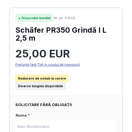
●
Disponibil imediat
Nr. art. P3558
Schäfer PR350 Grindă I L
2,5 m
Preț obișnuit:
25,00 EUR
Prețurile fară TVA și costul de transport
Reducere de volum la cerere
Diverse lungimi disponibile
SOLICITARE FĂRĂ OBLIGAȚII
Nume *