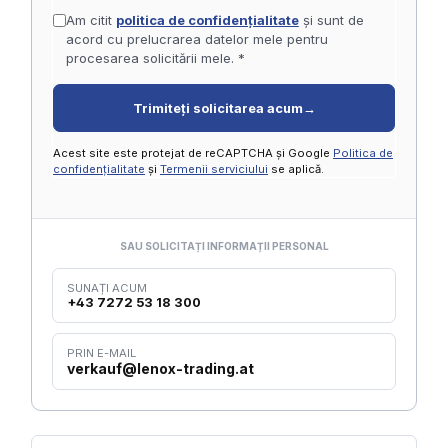
Am citit
politica de confidențialitate
și sunt de
acord cu prelucrarea datelor mele pentru
procesarea solicitării mele. *
Trimiteți solicitarea acum
→
Acest site este protejat de reCAPTCHA și Google
Politica de
confidențialitate
și
Termenii serviciului
se aplică.
SAU SOLICITAȚI INFORMAȚII PERSONAL
SUNAȚI ACUM
+43 7272 53 18 300
PRIN E-MAIL
verkauf@lenox-trading.at