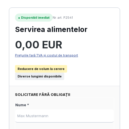
●
Disponibil imediat
Nr. art. P2541
Servirea alimentelor
Preț obișnuit:
0,00 EUR
Prețurile fară TVA și costul de transport
Reducere de volum la cerere
Diverse lungimi disponibile
SOLICITARE FĂRĂ OBLIGAȚII
Nume *