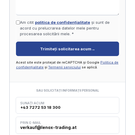
Am citit
politica de confidențialitate
și sunt de
acord cu prelucrarea datelor mele pentru
procesarea solicitării mele. *
Trimiteți solicitarea acum
→
Acest site este protejat de reCAPTCHA și Google
Politica de
confidențialitate
și
Termenii serviciului
se aplică.
SAU SOLICITAȚI INFORMAȚII PERSONAL
SUNAȚI ACUM
+43 7272 53 18 300
PRIN E-MAIL
verkauf@lenox-trading.at