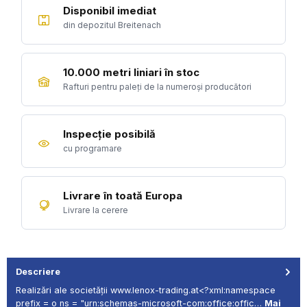
Disponibil imediat
din depozitul Breitenach
10.000 metri liniari în stoc
Rafturi pentru paleți de la numeroși producători
Inspecție posibilă
cu programare
Livrare în toată Europa
Livrare la cerere
Descriere
Realizări ale societății www.lenox-trading.at<?xml:namespace
prefix = o ns = "urn:schemas-microsoft-com:office:offic…
Mai