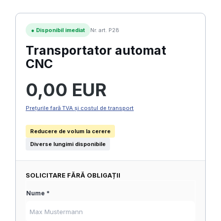
●
Disponibil imediat
Nr. art. P28
Transportator automat
CNC
Preț obișnuit:
0,00 EUR
Prețurile fară TVA și costul de transport
Reducere de volum la cerere
Diverse lungimi disponibile
SOLICITARE FĂRĂ OBLIGAȚII
Nume *