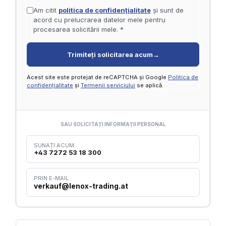
Am citit
politica de confidențialitate
și sunt de
acord cu prelucrarea datelor mele pentru
procesarea solicitării mele. *
Trimiteți solicitarea acum
→
Acest site este protejat de reCAPTCHA și Google
Politica de
confidențialitate
și
Termenii serviciului
se aplică.
SAU SOLICITAȚI INFORMAȚII PERSONAL
SUNAȚI ACUM
+43 7272 53 18 300
PRIN E-MAIL
verkauf@lenox-trading.at