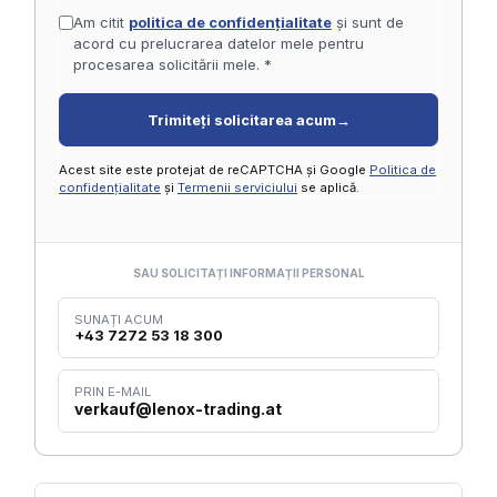
Am citit
politica de confidențialitate
și sunt de
acord cu prelucrarea datelor mele pentru
procesarea solicitării mele. *
Trimiteți solicitarea acum
→
Acest site este protejat de reCAPTCHA și Google
Politica de
confidențialitate
și
Termenii serviciului
se aplică.
SAU SOLICITAȚI INFORMAȚII PERSONAL
SUNAȚI ACUM
+43 7272 53 18 300
PRIN E-MAIL
verkauf@lenox-trading.at