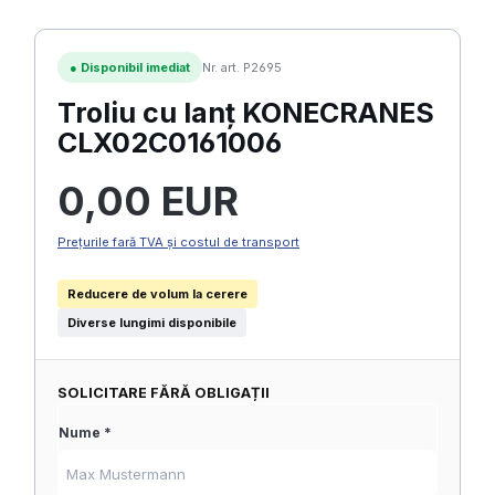
●
Disponibil imediat
Nr. art. P2695
Troliu cu lanț KONECRANES
CLX02C0161006
Preț obișnuit:
0,00 EUR
Prețurile fară TVA și costul de transport
Reducere de volum la cerere
Diverse lungimi disponibile
SOLICITARE FĂRĂ OBLIGAȚII
Nume *