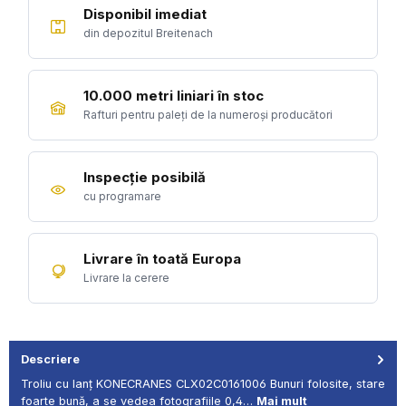
Disponibil imediat
din depozitul Breitenach
10.000 metri liniari în stoc
Rafturi pentru paleți de la numeroși producători
Inspecție posibilă
cu programare
Livrare în toată Europa
Livrare la cerere
Descriere
Troliu cu lanț KONECRANES CLX02C0161006 Bunuri folosite, stare
foarte bună, a se vedea fotografiile 0,4…
Mai mult