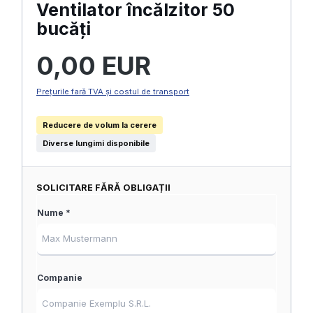
Ventilator încălzitor 50
bucăți
Preț obișnuit:
0,00 EUR
Prețurile fară TVA și costul de transport
Reducere de volum la cerere
Diverse lungimi disponibile
SOLICITARE FĂRĂ OBLIGAȚII
Nume *
Companie