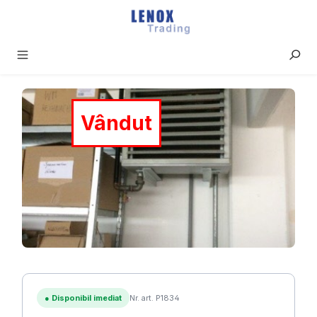
Sari la conținutul principal
Sari peste galeria de imagini
Vândut
●
Disponibil imediat
Nr. art. P1834